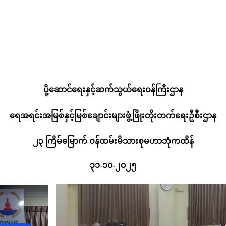
ပို့ဆောင်ရေးနှင့်ဆက်သွယ်ရေးဝန်ကြီးဌာန
ရေအရင်းအမြစ်နှင့်မြစ်ချောင်းများဖွံ့ဖြိုးတိုးတက်ရေးဦစီးဌာန
၂၃ ကြိမ်မြောက် ဝန်ထမ်းမိသားစုမဟာဘုံကထိန်
၃၁-၁၀-၂၀၂၅