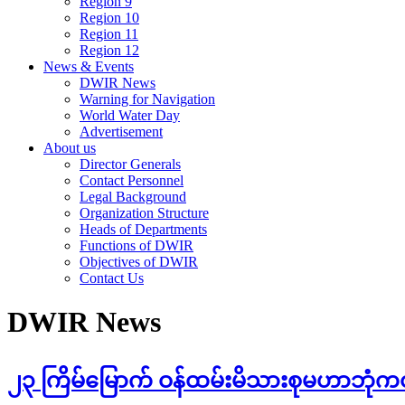
Region 9
Region 10
Region 11
Region 12
News & Events
DWIR News
Warning for Navigation
World Water Day
Advertisement
About us
Director Generals
Contact Personnel
Legal Background
Organization Structure
Heads of Departments
Functions of DWIR
Objectives of DWIR
Contact Us
DWIR News
၂၃ ကြိမ်မြောက် ဝန်ထမ်းမိသားစုမဟာဘုံကထ