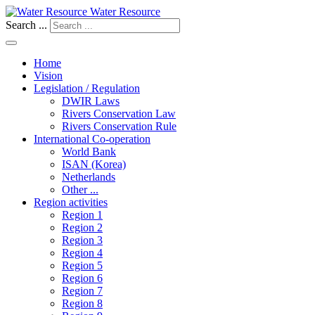
Water Resource
Search ...
Home
Vision
Legislation / Regulation
DWIR Laws
Rivers Conservation Law
Rivers Conservation Rule
International Co-operation
World Bank
ISAN (Korea)
Netherlands
Other ...
Region activities
Region 1
Region 2
Region 3
Region 4
Region 5
Region 6
Region 7
Region 8