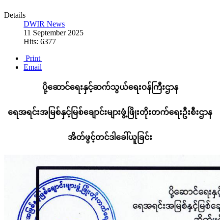
Details
DWIR News
11 September 2025
Hits: 6377
Print
Email
ပို့ဆောင်ရေးနှင့်ဆက်သွယ်ရေးဝန်ကြီးဌာန
ရေအရင်းအမြစ်နှင့်မြစ်ချောင်းများဖွံ့ဖြိုးတိုးတက်ရေးဦးစီးဌာန
အိတ်ဖွင့်တင်ဒါခေါ်ယူခြင်း