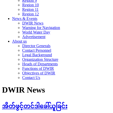
Region 9
Region 10
Region 11
Region 12
News & Events
DWIR News
Warning for Navigation
World Water Day
Advertisement
About us
Director Generals
Contact Personnel
Legal Background
Organization Structure
Heads of Departments
Functions of DWIR
Objectives of DWIR
Contact Us
DWIR News
အိတ်ဖွင့်တင်ဒါခေါ်ယူခြင်း