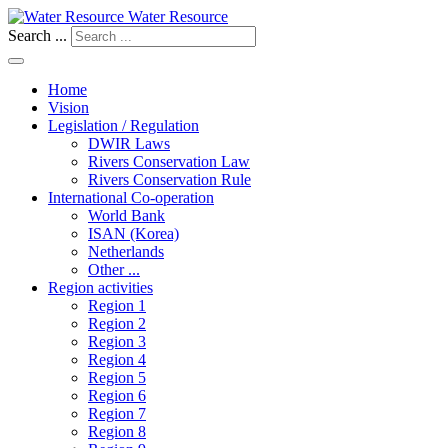
Water Resource
Search ...
Home
Vision
Legislation / Regulation
DWIR Laws
Rivers Conservation Law
Rivers Conservation Rule
International Co-operation
World Bank
ISAN (Korea)
Netherlands
Other ...
Region activities
Region 1
Region 2
Region 3
Region 4
Region 5
Region 6
Region 7
Region 8